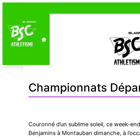
Aller
au
S’INSCRIRE
S’ENTRAI
contenu
PARTENAIRES
Championnats Dépa
Couronné d’un sublime soleil, ce week-en
Benjamins à Montauban dimanche, à l’occ