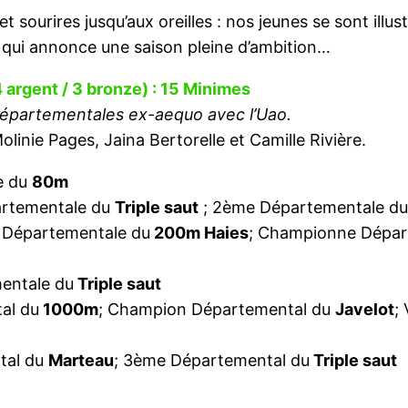
t sourires jusqu’aux oreilles : nos jeunes se sont illu
e qui annonce une saison pleine d’ambition…
4 argent / 3 bronze) : 15 Minimes
partementales ex-aequo avec l’Uao.
linie Pages, Jaina Bertorelle et Camille Rivière.
e du
80m
artementale du
Triple saut
; 2ème Départementale d
 Départementale du
200m Haies
; Championne Dépar
entale du
Triple saut
al du
1000m
; Champion Départemental du
Javelot
;
tal du
Marteau
; 3ème Départemental du
Triple saut