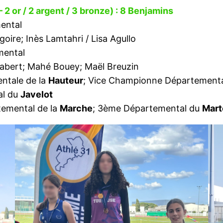
2 or / 2 argent / 3 bronze) : 8 Benjamins
ental
oire; Inès Lamtahri / Lisa Agullo
mental
abert; Mahé Bouey; Maël Breuzin
ntale de la
Hauteur
; Vice Championne Département
al du
Javelot
temental de la
Marche
; 3ème Départemental du
Mart