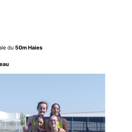
ale du
50m Haies
eau